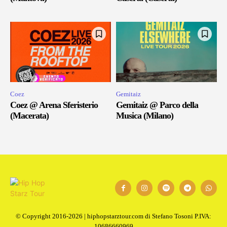
Coez
Gemitaiz
Coez @ Arena Sferisterio
Gemitaiz @ Parco della
(Macerata)
Musica (Milano)
© Copyright 2016-2026 | hiphopstarztour.com di Stefano Tosoni P.IVA:
10686660969