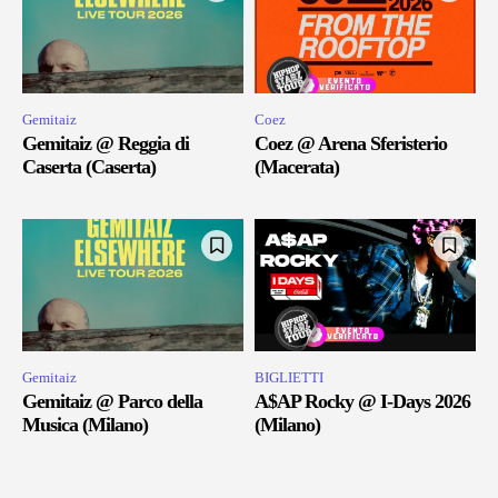
Gemitaiz
Coez
Gemitaiz @ Reggia di
Coez @ Arena Sferisterio
Caserta (Caserta)
(Macerata)
Gemitaiz
BIGLIETTI
Gemitaiz @ Parco della
A$AP Rocky @ I-Days 2026
Musica (Milano)
(Milano)