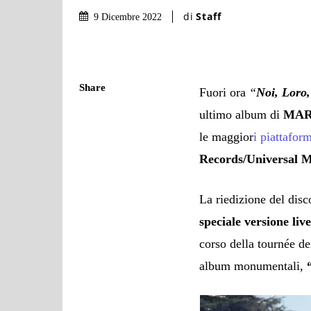
di
Staff
9 Dicembre 2022
Share
Fuori ora
“
Noi, Loro,
ultimo album di
MA
le maggior
i piattafor
Records/Universal M
La riedizione del dis
speciale versione liv
corso della tournée de
album monumentali,
“