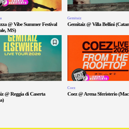
a
Gemitaiz
zza @ Vibe Summer Festival
Gemitaiz @ Villa Bellini (Catan
ale, MS)
Coez
iz @ Reggia di Caserta
Coez @ Arena Sferisterio (Mac
a)