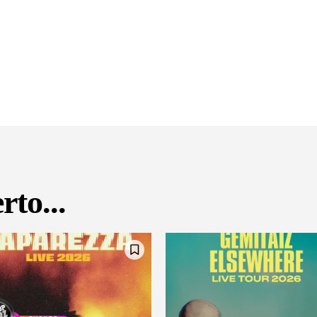
rto...