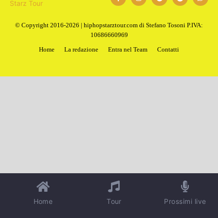
© Copyright 2016-2026 | hiphopstarztour.com di Stefano Tosoni P.IVA:
10686660969
Home
La redazione
Entra nel Team
Contatti
Home
Tour
Prossimi live