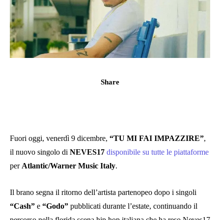
Share
Fuori oggi, venerdì 9 dicembre,
“TU MI FAI IMPAZZIRE”
,
il nuovo singolo di
NEVES17
disponibile su tutte le piattaforme
per
Atlantic/Warner Music Italy
.
Il brano segna il ritorno dell’artista partenopeo dopo i singoli
“Cash”
e
“Godo”
pubblicati durante l’estate, continuando il
percorso nella florida scena hip hop italiana che ha reso Neves17