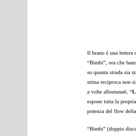
Il brano è una lettera 
“Bimbi”, ora che hann
su quanta strada sia s
stima reciproca non si
a volte allontanati. “
L
espone tutta la propri
potenza del flow dell
“Bimbi” (doppio disco