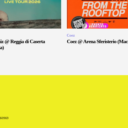
Coez
iz @ Reggia di Caserta
Coez @ Arena Sferisterio (Mac
a)
660969