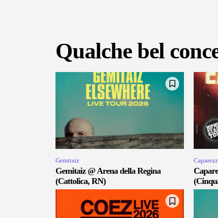
Qualche bel conce
Gemitaiz
Caparezz
Gemitaiz @ Arena della Regina
Capare
(Cattolica, RN)
(Cinqu