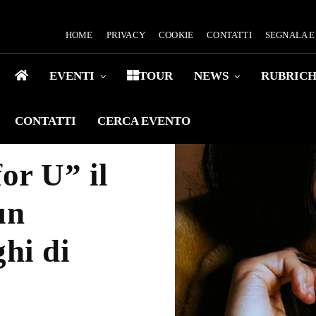
HOME
PRIVACY
COOKIE
CONTATTI
SEGNALA 
EVENTI
TOUR
NEWS
RUBRIC
CONTATTI
CERCA EVENTO
or U” il
un
ghi di