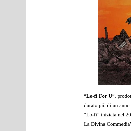
“
Lo-fi For U
”, prodo
durato più di un anno 
“Lo-fi” iniziata nel 
La Divina Commedia” 