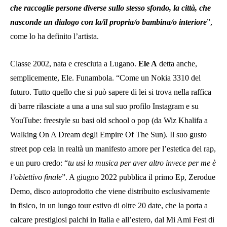
che raccoglie persone diverse sullo stesso sfondo, la città, che
nasconde un dialogo con la/il propria/o bambina/o interiore
”,
come lo ha definito l’artista.
Classe 2002, nata e cresciuta a Lugano.
Ele A
detta anche,
semplicemente, Ele. Funambola. “Come un Nokia 3310 del
futuro. Tutto quello che si può sapere di lei si trova nella raffica
di barre rilasciate a una a una sul suo profilo Instagram e su
YouTube: freestyle su basi old school o pop (da Wiz Khalifa a
Walking On A Dream degli Empire Of The Sun). Il suo gusto
street pop cela in realtà un manifesto amore per l’estetica del rap,
e un puro credo: “
tu usi la musica per aver altro invece per me è
l’obiettivo finale
”. A giugno 2022 pubblica il primo Ep, Zerodue
Demo, disco autoprodotto che viene distribuito esclusivamente
in fisico, in un lungo tour estivo di oltre 20 date, che la porta a
calcare prestigiosi palchi in Italia e all’estero, dal Mi Ami Fest di