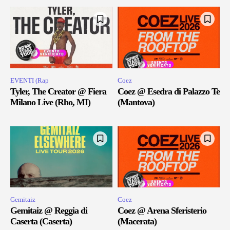
EVENTI (Rap
Coez
Tyler, The Creator @ Fiera
Coez @ Esedra di Palazzo Te
Milano Live (Rho, MI)
(Mantova)
Gemitaiz
Coez
Gemitaiz @ Reggia di
Coez @ Arena Sferisterio
Caserta (Caserta)
(Macerata)