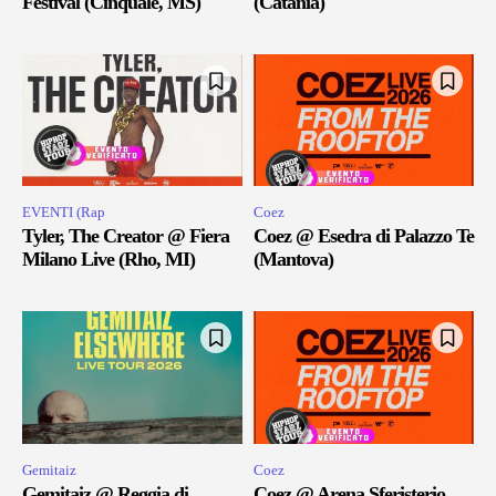
Festival (Cinquale, MS)
(Catania)
EVENTI (Rap
Coez
Tyler, The Creator @ Fiera
Coez @ Esedra di Palazzo Te
Milano Live (Rho, MI)
(Mantova)
Gemitaiz
Coez
Gemitaiz @ Reggia di
Coez @ Arena Sferisterio