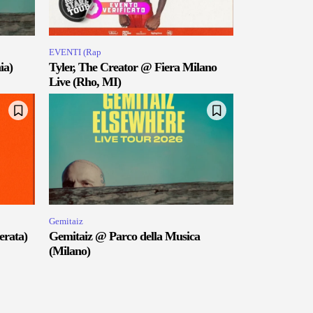
EVENTI (Rap
ia)
Tyler, The Creator @ Fiera Milano
Live (Rho, MI)
Gemitaiz
erata)
Gemitaiz @ Parco della Musica
(Milano)