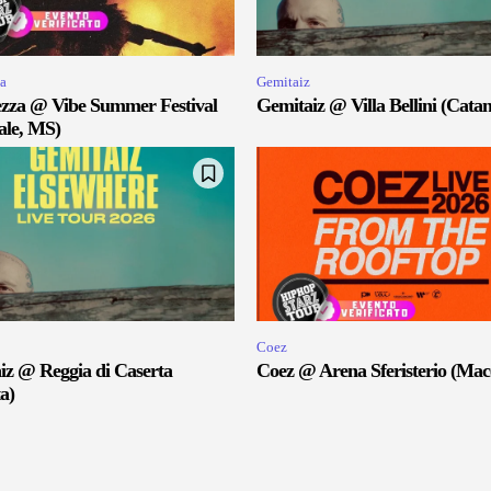
a
Gemitaiz
zza @ Vibe Summer Festival
Gemitaiz @ Villa Bellini (Catan
ale, MS)
Coez
iz @ Reggia di Caserta
Coez @ Arena Sferisterio (Mac
a)