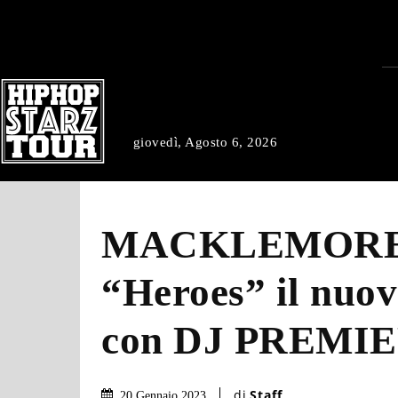
giovedì, Agosto 6, 2026
MACKLEMORE 
“Heroes” il nuov
con DJ PREMI
di
Staff
20 Gennaio 2023