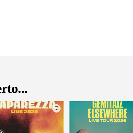
rto...