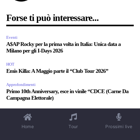
Forse ti può interessare...
Eventi
A$AP Rocky per la prima volta in Italia: Unica data a
Milano per gli I-Days 2026
HOT
Emis Killa: A Maggio parte il “Club Tour 2026”
Approfondimenti
Primo 10th Anniversary, esce in vinile “CDCE (Carne Da
Campagna Elettorale)
Eventi
Kanye West a Reggio Emilia: Il ritorno del “Genio Folle” in
Italia nel 2026
Home
Tour
Prossimi live
HOT