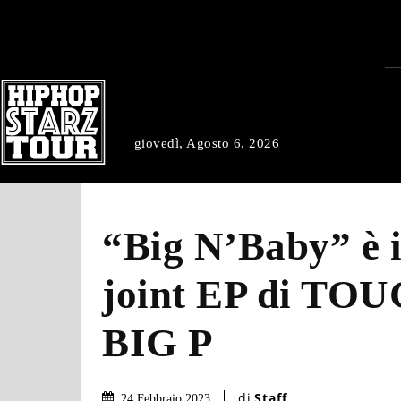
giovedì, Agosto 6, 2026
“Big N’Baby” è 
joint EP di TO
BIG P
di
Staff
24 Febbraio 2023