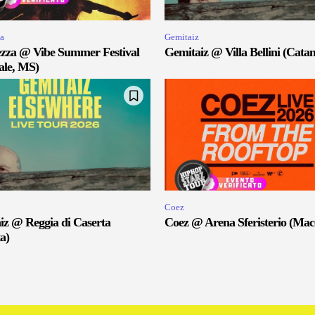
a
Gemitaiz
zza @ Vibe Summer Festival
Gemitaiz @ Villa Bellini (Catan
ale, MS)
Coez
iz @ Reggia di Caserta
Coez @ Arena Sferisterio (Mac
a)