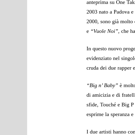
anteprima su One Take
2003 nato a Padova e d
2000, sono già molto 
e
“Vuole Noi”
, che h
In questo nuovo proget
evidenziato nel singol
cruda dei due rapper 
“Big n’ Baby”
è molt
di amicizia e di frate
sfide, Touché e Big P 
esprime la speranza e 
I due artisti hanno co