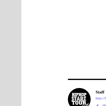
Staff
https:/