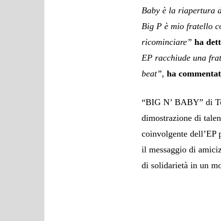
Baby è la riapertura d
Big P è mio fratello c
ricominciare”
ha det
EP racchiude una frate
beat”
,
ha commentato
“BIG N’ BABY” di Tou
dimostrazione di talent
coinvolgente dell’EP p
il messaggio di amici
di solidarietà in un 