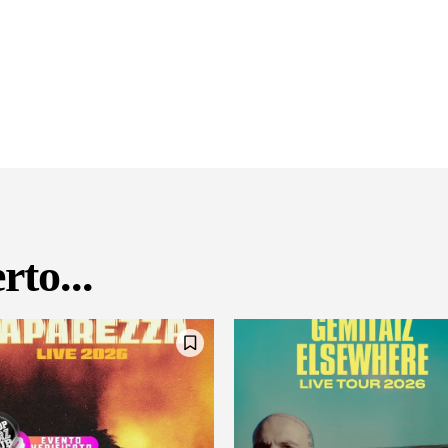
rto...