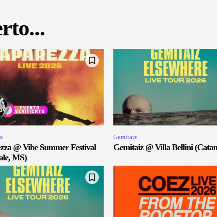
rto...
a
Gemitaiz
zza @ Vibe Summer Festival
Gemitaiz @ Villa Bellini (Catan
ale, MS)