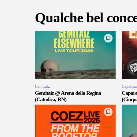
Qualche bel conce
Gemitaiz
Caparezz
Gemitaiz @ Arena della Regina
Capare
(Cattolica, RN)
(Cinqu