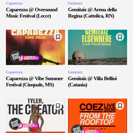
Caparezza
Gemitaiz
Caparezza @ Oversound
Gemitaiz @ Arena della
Music Festival (Lecce)
Regina (Cattolica, RN)
Caparezza
Gemitaiz
Caparezza @ Vibe Summer
Gemitaiz @ Villa Bellini
Festival (Cinquale, MS)
(Catania)