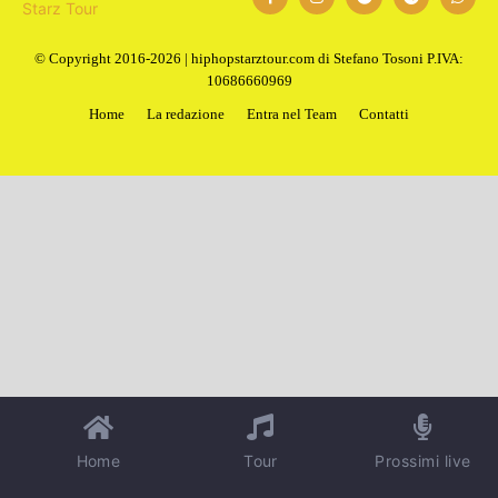
© Copyright 2016-2026 | hiphopstarztour.com di Stefano Tosoni P.IVA:
10686660969
Home
La redazione
Entra nel Team
Contatti
Home
Tour
Prossimi live