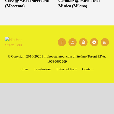
Coez @ Arena Sferisterio
Gemitaiz @ Parco della
(Macerata)
Musica (Milano)
© Copyright 2016-2026 | hiphopstarztour.com di Stefano Tosoni P.IVA:
10686660969
Home
La redazione
Entra nel Team
Contatti