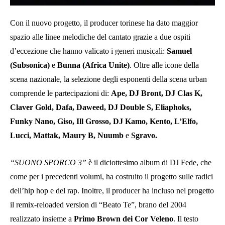
Con il nuovo progetto, il producer torinese ha dato maggior
spazio alle linee melodiche del cantato grazie a due ospiti
d’eccezione che hanno valicato i generi musicali:
Samuel
(Subsonica)
e
Bunna (Africa Unite)
. Oltre alle icone della
scena nazionale, la selezione degli esponenti della scena urban
comprende le partecipazioni di:
Ape, DJ Bront, DJ Clas K,
Claver Gold, Dafa, Daweed, DJ Double S, Eliaphoks,
Funky Nano, Giso, Ill Grosso, DJ Kamo, Kento, L’Elfo,
Lucci, Mattak, Maury B, Nuumb
e
Sgravo.
“SUONO SPORCO 3”
è il diciottesimo album di DJ Fede, che
come per i precedenti volumi, ha costruito il progetto sulle radici
dell’hip hop e del rap. Inoltre, il producer ha incluso nel progetto
il remix-reloaded version di “Beato Te”, brano del 2004
realizzato insieme a
Primo Brown dei Cor Veleno
. Il testo