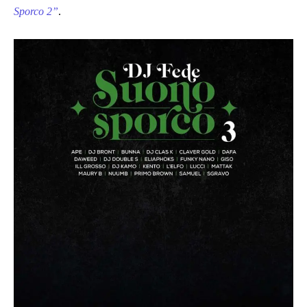
Sporco 2”
.