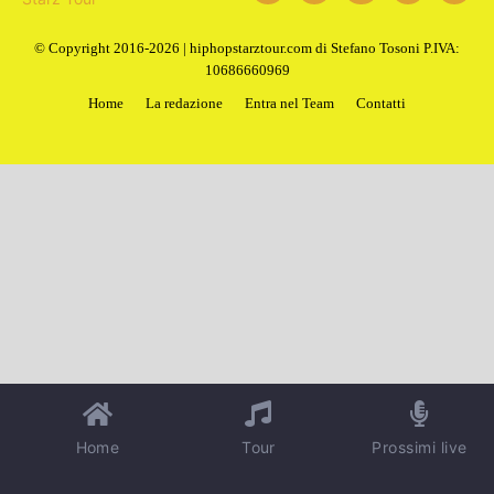
© Copyright 2016-2026 | hiphopstarztour.com di Stefano Tosoni P.IVA:
10686660969
Home
La redazione
Entra nel Team
Contatti
Home
Tour
Prossimi live