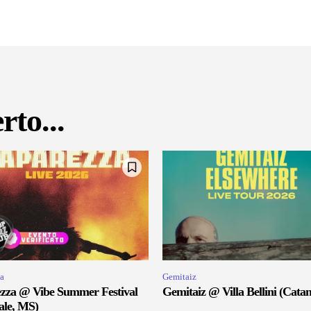
rto...
a
Gemitaiz
zza @ Vibe Summer Festival
Gemitaiz @ Villa Bellini (Catan
ale, MS)