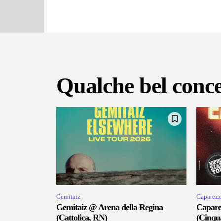
Qualche bel conce
Gemitaiz
Caparezz
Gemitaiz @ Arena della Regina
Capare
(Cattolica, RN)
(Cinqu