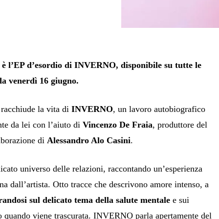
è l’EP d’esordio di INVERNO, disponibile su tutte le
 da venerdì 16 giugno.
 racchiude la vita di
INVERNO
, un lavoro autobiografico
nte da lei con l’aiuto di
Vincenzo De Fraia
, produttore del
laborazione di
Alessandro Alo Casini
.
icato universo delle relazioni, raccontando un’esperienza
na dall’artista. Otto tracce che descrivono amore intenso, a
randosi sul delicato tema della salute mentale
e sui
no quando viene trascurata. INVERNO parla apertamente del