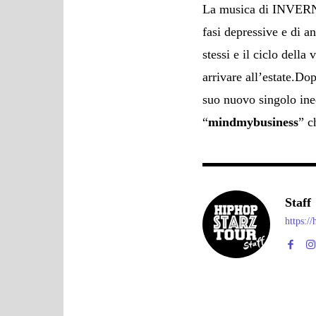
La musica di INVERNO
fasi depressive e di an
stessi e il ciclo della
arrivare all’estate.Do
suo nuovo singolo ine
“
mindmybusiness
” c
Staff
https:/