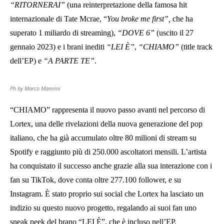
“RITORNERAI”
(una reinterpretazione della famosa hit
internazionale di Tate Mcrae, “
You broke me first”,
che ha
superato 1 miliardo di streaming),
“DOVE 6”
(uscito il 27
gennaio 2023) e i brani inediti
“LEI È”
,
“CHIAMO”
(title track
dell’EP) e
“A PARTE TE”
.
Ph by Marco Mannini
“CHIAMO” rappresenta il nuovo passo avanti nel percorso di
Lortex, una delle rivelazioni della nuova generazione del pop
italiano, che ha già accumulato oltre 80 milioni di stream su
Spotify e raggiunto più di 250.000 ascoltatori mensili. L’artista
ha conquistato il successo anche grazie alla sua interazione con i
fan su TikTok, dove conta oltre 277.100 follower, e su
Instagram. È stato proprio sui social che Lortex ha lasciato un
indizio su questo nuovo progetto, regalando ai suoi fan uno
sneak peek del brano “LEI È”, che è incluso nell’EP.