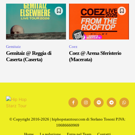
Gemitaiz
Coez
Gemitaiz @ Reggia di
Coez @ Arena Sferisterio
Caserta (Caserta)
(Macerata)
© Copyright 2016-2026 | hiphopstarztour.com di Stefano Tosoni P.IVA:
10686660969
Home
La redazione
Entra nel Team
Contatti