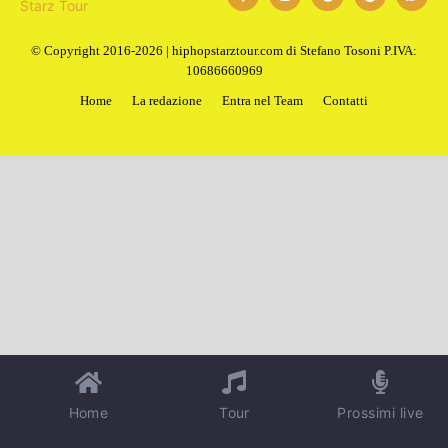
© Copyright 2016-2026 | hiphopstarztour.com di Stefano Tosoni P.IVA:
10686660969
Home
La redazione
Entra nel Team
Contatti
Home
Tour
Prossimi live