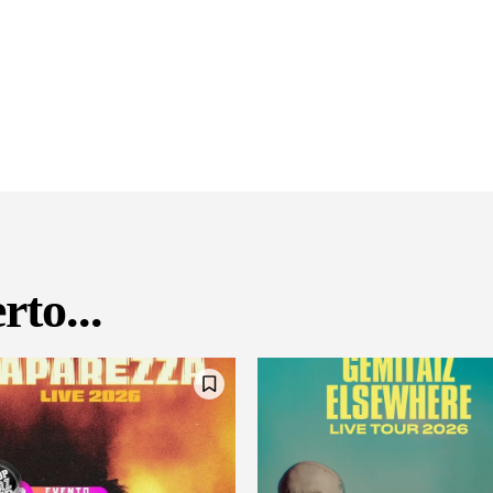
rto...