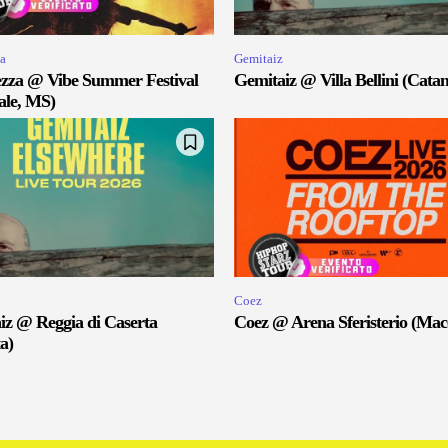
a
Gemitaiz
zza @ Vibe Summer Festival
Gemitaiz @ Villa Bellini (Catan
ale, MS)
Coez
iz @ Reggia di Caserta
Coez @ Arena Sferisterio (Mac
a)