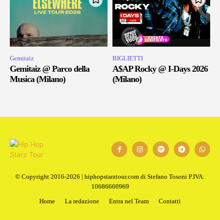
Gemitaiz
BIGLIETTI
Gemitaiz @ Parco della
A$AP Rocky @ I-Days 2026
Musica (Milano)
(Milano)
© Copyright 2016-2026 | hiphopstarztour.com di Stefano Tosoni P.IVA:
10686660969
Home
La redazione
Entra nel Team
Contatti