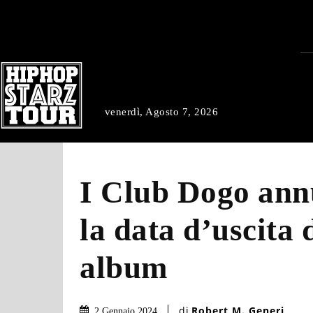
venerdì, Agosto 7, 2026
I Club Dogo ann
la data d’uscita 
album
di
Robert M. Generi
2 Gennaio 2024