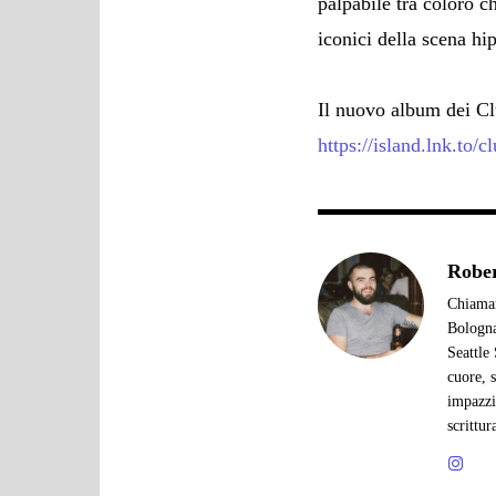
palpabile tra coloro c
iconici della scena hip
Il nuovo album dei Cl
https://island.lnk.to/
Rober
Chiamam
Bologna
Seattle
cuore, 
impazzi
scrittu