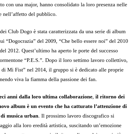
tto con una major, hanno consolidato la loro presenza nelle
e nell’affetto del pubblico.
 dei Club Dogo è stata caratterizzata da una serie di album
 cui “Dogocrazia” del 2009, “Che bello essere noi” del 2010
 del 2012. Quest’ultimo ha aperto le porte del successo
tormentone “P.E.S.”. Dopo il loro settimo lavoro collettivo,
di Mi Fist” nel 2014, il gruppo si è dedicato alle proprie
enendo viva la fiamma della passione dei fan.
eci anni dalla loro ultima collaborazione
,
il ritorno dei
vo album è un evento che ha catturato l’attenzione di
i di musica urban
. Il prossimo lavoro discografico si
ggio alla loro eredità artistica, suscitando un’emozione