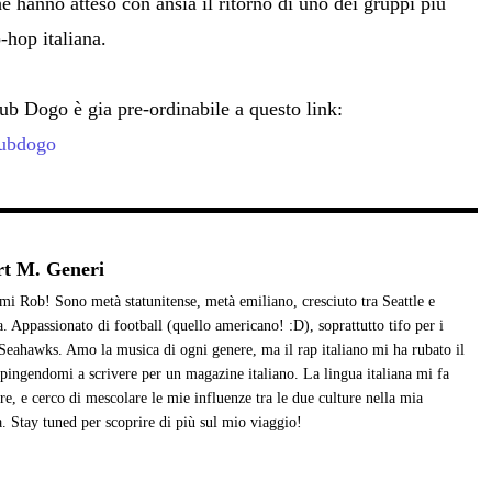
he hanno atteso con ansia il ritorno di uno dei gruppi più
-hop italiana.
ub Dogo è gia pre-ordinabile a questo link:
clubdogo
t M. Generi
i Rob! Sono metà statunitense, metà emiliano, cresciuto tra Seattle e
. Appassionato di football (quello americano! :D), soprattutto tifo per i
 Seahawks. Amo la musica di ogni genere, ma il rap italiano mi ha rubato il
spingendomi a scrivere per un magazine italiano. La lingua italiana mi fa
re, e cerco di mescolare le mie influenze tra le due culture nella mia
ra. Stay tuned per scoprire di più sul mio viaggio!