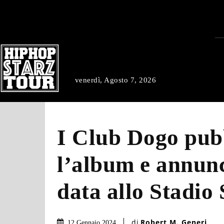
venerdì, Agosto 7, 2026
I Club Dogo pub
l’album e annunc
data allo Stadio
di
Robert M. Generi
12 Gennaio 2024