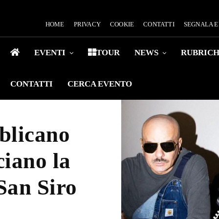
HOME
PRIVACY
COOKIE
CONTATTI
SEGNALA 
EVENTI
TOUR
NEWS
RUBRIC
CONTATTI
CERCA EVENTO
blicano
iano la
 San Siro