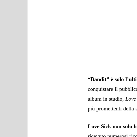
“Bandit” è solo l’ult
conquistare il pubblic
album in studio,
Love
più promettenti della
Love Sick non solo ha
ricevuto numerosi rico