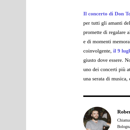
Il concerto di Don T
per tutti gli amanti de
promette di regalare a
e di momenti memorabi
coinvolgente,
il 9 lu
giusto dove essere. No
uno dei concerti più a
una serata di musica,
Rober
Chiamam
Bologna