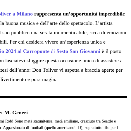
oliver a Milano
rappresenta un’opportunità imperdibile
lla buona musica e dell’arte dello spettacolo. L’artista
l suo pubblico una serata indimenticabile, ricca di emozioni
li. Per chi desidera vivere un’esperienza unica e
glio 2024 al Carroponte
di
Sesto San Giovanni
è il posto
n lasciatevi sfuggire questa occasione unica di assistere a
ttesi dell’anno: Don Toliver vi aspetta a braccia aperte per
 divertimento e pura magia.
t M. Generi
i Rob! Sono metà statunitense, metà emiliano, cresciuto tra Seattle e
. Appassionato di football (quello americano! :D), soprattutto tifo per i