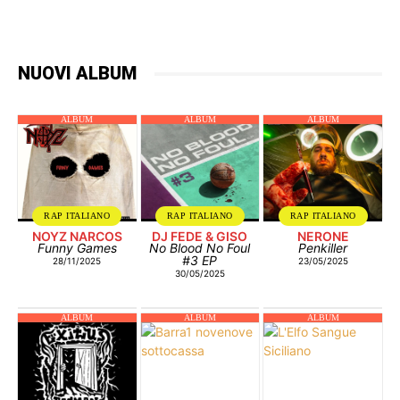
NUOVI ALBUM
ALBUM
ALBUM
ALBUM
RAP ITALIANO
RAP ITALIANO
RAP ITALIANO
NOYZ NARCOS
DJ FEDE & GISO
NERONE
Funny Games
No Blood No Foul
Penkiller
#3 EP
28/11/2025
23/05/2025
30/05/2025
ALBUM
ALBUM
ALBUM