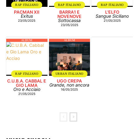
RAP ITALIANO
RAP ITALIANO
RAP ITALIANO
PACMAN XII
BARRA1 E
L'ELFO
Exitus
Sangue Siciliano
NOVENOVE
Sottocassa
23/05/2025
21/05/2025
23/05/2025
ALBUM
ALBUM
RAP ITALIANO
URBAN ITALIANO
C.U.B.A. CABBAL E
UGO CREPA
Grande, non ancora
GIO LAMA
Oro e Acciaio
16/05/2025
21/05/2025