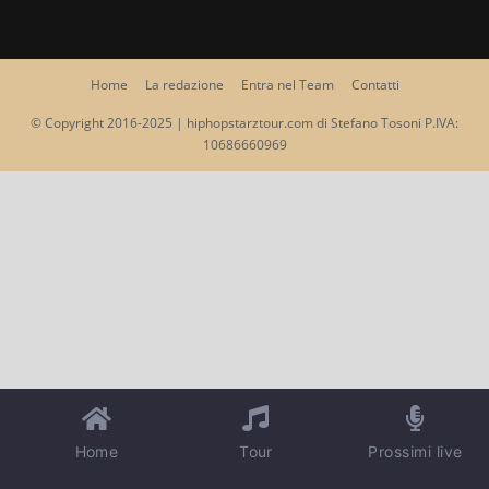
Home
La redazione
Entra nel Team
Contatti
© Copyright 2016-2025 | hiphopstarztour.com di Stefano Tosoni P.IVA:
10686660969
Home
Tour
Prossimi live