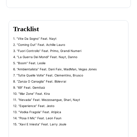
Tracklist
1. “Vite Da Sogno” Feat. Nayt
2. “Coming Out” Feat. Achille Lauro
3. “Fuori Controllo” Feat. Primo, Grandi Numeri
4. “La Guerra Dei Mondi" Feat. Nayt, Danno
5. “Boom” Feat. Leslie
6. “Ambientalista” Feat. Dani Faiv, MadMan, Vegas Jones
7. “Tutte Quelle Volte” Feat. Clementino, Brusco
8. “Zanza O Canaglia” Feat. 8blevrai
9. “69” Feat. Gemitaiz
10. “War Zone” Feat. Kira
11. “Nevada” Feat. Mezzosangue, Shari, Nayt
12. “Experience” Feat. Jesto
13. “Vodka Fragola” Feat. Atipica
14. “Posa Il Mic” Feat. Leon Faun
15. “Xavi E Iniesta” Feat. Larry Joule