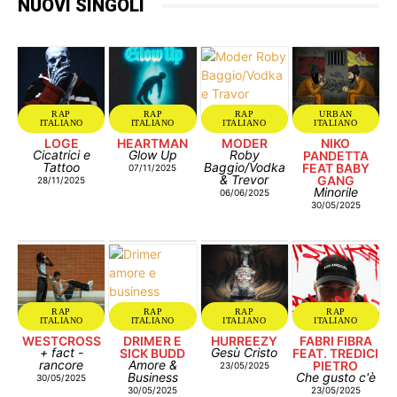
NUOVI SINGOLI
RAP
RAP
RAP
URBAN
ITALIANO
ITALIANO
ITALIANO
ITALIANO
LOGE
HEARTMAN
MODER
NIKO
Cicatrici e
Glow Up
Roby
PANDETTA
Tattoo
Baggio/Vodka
FEAT BABY
07/11/2025
& Trevor
GANG
28/11/2025
Minorile
06/06/2025
30/05/2025
RAP
RAP
RAP
RAP
ITALIANO
ITALIANO
ITALIANO
ITALIANO
WESTCROSS
DRIMER E
HURREEZY
FABRI FIBRA
+ fact -
Gesù Cristo
SICK BUDD
FEAT. TREDICI
rancore
Amore &
PIETRO
23/05/2025
Business
Che gusto c'è
30/05/2025
30/05/2025
23/05/2025