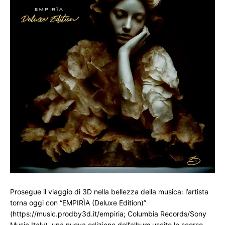
Prosegue il viaggio di 3D nella bellezza della musica: l’artista 
torna oggi con “EMPIRÌA (Deluxe Edition)” 
(https://music.prodby3d.it/empiria; Columbia Records/Sony 
Music Italy), una nuova edizione dell’album uscito lo scorso 