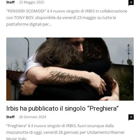
Staff
-
23 Maggio 2025
0
"PENSIERI SCOMODI" è il nuovo singolo di IRBIS in collaborazione
con TONY BOY, disponibile da venerdì 23 maggio su tutte le
piattaforme digitali per...
Irbis ha pubblicato il singolo “Preghiera”
Staff
-
26 Gennaio 2024
0
“Preghiera” è il nuovo singolo di IRBIS, fuori ovunque dalla
mezzanotte di oggi, venerdì 26 gennaio per Undamento/Warner
Music Italy.