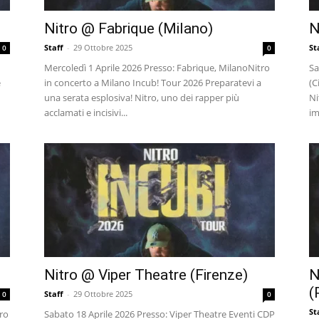
Nitro @ Fabrique (Milano)
N
Staff
-
29 Ottobre 2025
St
0
0
Mercoledì 1 Aprile 2026 Presso: Fabrique, MilanoNitro
Sa
e
in concerto a Milano Incub! Tour 2026 Preparatevi a
(C
una serata esplosiva! Nitro, uno dei rapper più
Ni
acclamati e incisivi...
im
Nitro @ Viper Theatre (Firenze)
N
(
Staff
-
29 Ottobre 2025
0
0
St
ro
Sabato 18 Aprile 2026 Presso: Viper Theatre Eventi CDP