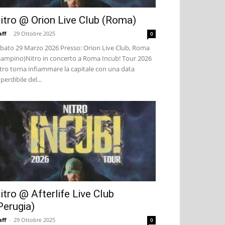
itro @ Orion Live Club (Roma)
aff
-
29 Ottobre 2025
0
bato 29 Marzo 2026 Presso: Orion Live Club, Roma
iampino)Nitro in concerto a Roma Incub! Tour 2026
tro torna infiammare la capitale con una data
perdibile del...
itro @ Afterlife Live Club
Perugia)
aff
-
29 Ottobre 2025
0