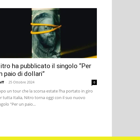
itro ha pubblicato il singolo “Per
n paio di dollari”
aff
-
25 Ottobre 2024
0
po un tour che la scorsa estate l’ha portato in giro
r tutta Italia, Nitro torna oggi con il suo nuovo
ngolo "Per un paio...