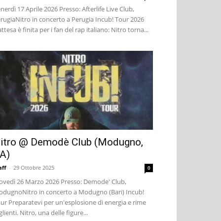
nerdì 17 Aprile 2026 Presso: Afterlife Live Club,
rugiaNitro in concerto a Perugia Incub! Tour 2026
attesa è finita per i fan del rap italiano: Nitro torna...
itro @ Demodè Club (Modugno,
A)
aff
-
29 Ottobre 2025
0
ovedì 26 Marzo 2026 Presso: Demode' Club,
dugnoNitro in concerto a Modugno (Bari) Incub!
ur Preparatevi per un'esplosione di energia e rime
glienti. Nitro, una delle figure...