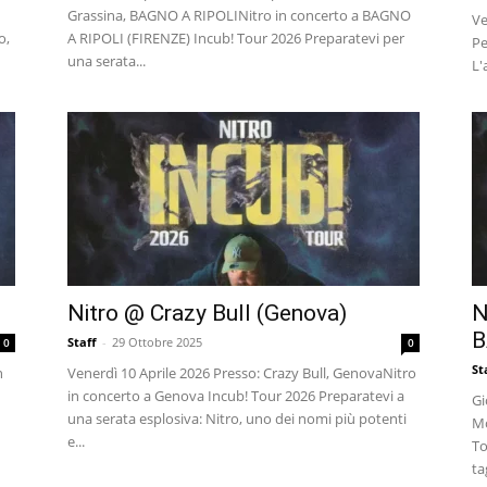
Grassina, BAGNO A RIPOLINitro in concerto a BAGNO
Ve
o,
A RIPOLI (FIRENZE) Incub! Tour 2026 Preparatevi per
Pe
una serata...
L'
Nitro @ Crazy Bull (Genova)
N
B
Staff
-
29 Ottobre 2025
0
0
St
n
Venerdì 10 Aprile 2026 Presso: Crazy Bull, GenovaNitro
in concerto a Genova Incub! Tour 2026 Preparatevi a
Gi
una serata esplosiva: Nitro, uno dei nomi più potenti
Mo
e...
To
ta