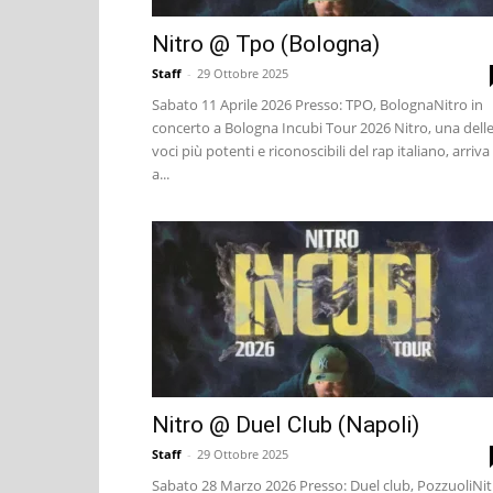
Nitro @ Tpo (Bologna)
Staff
-
29 Ottobre 2025
Sabato 11 Aprile 2026 Presso: TPO, BolognaNitro in
concerto a Bologna Incubi Tour 2026 Nitro, una dell
voci più potenti e riconoscibili del rap italiano, arriva
a...
Nitro @ Duel Club (Napoli)
Staff
-
29 Ottobre 2025
Sabato 28 Marzo 2026 Presso: Duel club, PozzuoliNit