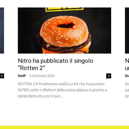
Nitro ha pubblicato il singolo
N
“Rotten 2”
u
Staff
-
6 Dicembre 2024
St
0
0
ROTTEN 2 è finalmente realtà.La hit che ha portato
Do
NITRO sotto i riflettori della scena adesso è pronta a
pe
riprendere vita con il suo...
si