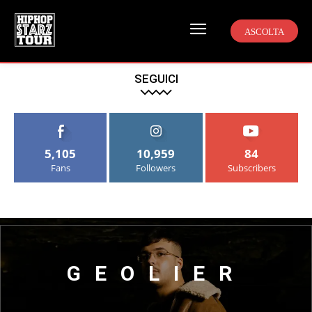
ASCOLTA
SEGUICI
5,105
10,959
84
Fans
Followers
Subscribers
GEOLIER