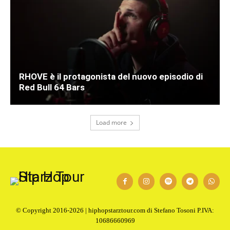
RHOVE è il protagonista del nuovo episodio di
Red Bull 64 Bars
Load more
© Copyright 2016-2026 | hiphopstarztour.com di Stefano Tosoni P.IVA:
10686660969