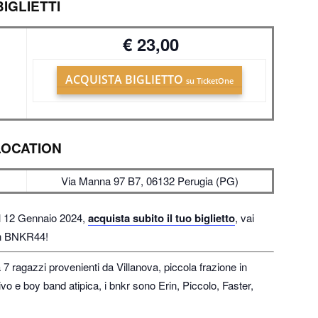
BIGLIETTI
€ 23,00
ACQUISTA BIGLIETTO
su TicketOne
LOCATION
Via Manna 97 B7, 06132 Perugia (PG)
l 12 Gennaio 2024,
acquista subito il tuo biglietto
, vai
con BNKR44!
a 7 ragazzi provenienti da Villanova, piccola frazione in
ivo e boy band atipica, i bnkr sono Erin, Piccolo, Faster,