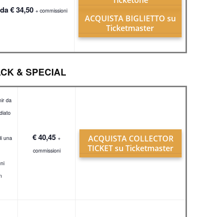
 da € 34,50
+ commissioni
ACQUISTA BIGLIETTO su
Ticketmaster
ACK & SPECIAL
nir da
diato
€ 40,45
ACQUISTA COLLECTOR
di una
+
TICKET su Ticketmaster
commissioni
ni
n