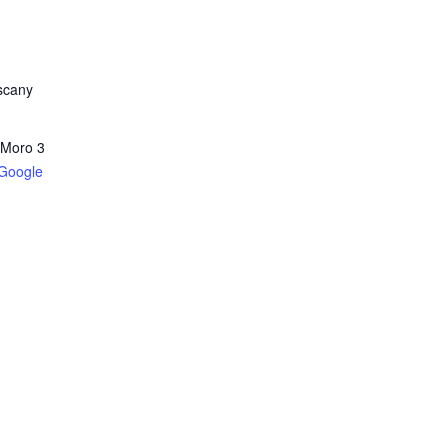
scany
 Moro 3
Google