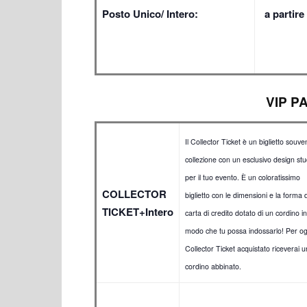
Posto Unico/ Intero:
a partire
VIP P
Il Collector Ticket è un biglietto souve
collezione con un esclusivo design stu
per il tuo evento. È un coloratissimo
COLLECTOR
biglietto con le dimensioni e la forma 
TICKET+Intero
carta di credito dotato di un cordino in
modo che tu possa indossarlo! Per og
Collector Ticket acquistato riceverai u
cordino abbinato.