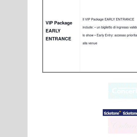
Il VIP Package EARLY ENTRANCE
VIP Package
include: • un biglietto di ingresso vali
EARLY
lo show • Early Entry: accesso priorita
ENTRANCE
alla venue