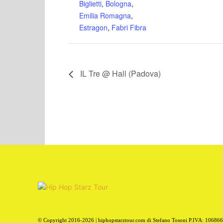
Biglietti
,
Bologna
,
Emilia Romagna
,
Estragon
,
Fabri Fibra
IL Tre @ Hall (Padova)
© Copyright 2016-2026 | hiphopstarztour.com di Stefano Tosoni P.IVA: 10686