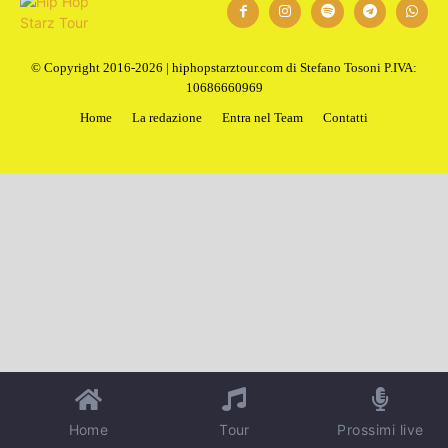
1
2
Next
© Copyright 2016-2026 | hiphopstarztour.com di Stefano Tosoni P.IVA:
10686660969
Home
La redazione
Entra nel Team
Contatti
Home
Tour
Prossimi live