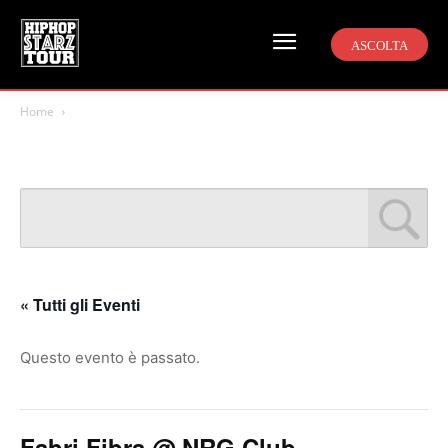
ASCOLTA
Home
« Tutti gli Eventi
Questo evento è passato.
Fabri Fibra @ NRG Club