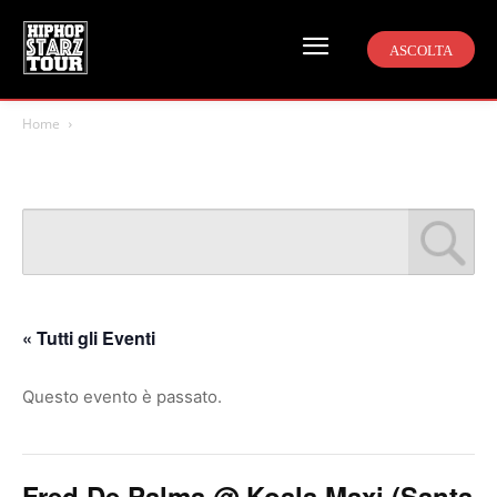
ASCOLTA
Home
« Tutti gli Eventi
Questo evento è passato.
Fred De Palma @ Koala Maxi (Santa