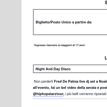
Biglietto/Posto Unico a partire da:
*Ingresso riservato ai maggiori di 17 anni
Night And Day Disco
Non perderti
Fred De Palma live dj set a Noa
all’evento, fai un bel video della serata e p
@hiphopstarztour
,
i più belli verranno ripostat