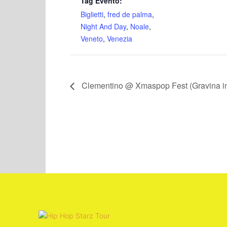
Tag Evento:
Biglietti
,
fred de palma
,
Night And Day
,
Noale
,
Veneto
,
Venezia
Clementino @ Xmaspop Fest (Gravina in