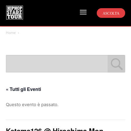
ASCOLTA
Home
« Tutti gli Eventi
Questo evento è passato.
Ketama126 @ Hiroshima Mon