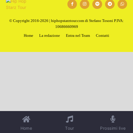
1
2
Next
© Copyright 2016-2026 | hiphopstarztour.com di Stefano Tosoni P.IVA:
10686660969
Home
La redazione
Entra nel Team
Contatti
Home
Tour
Prossimi live