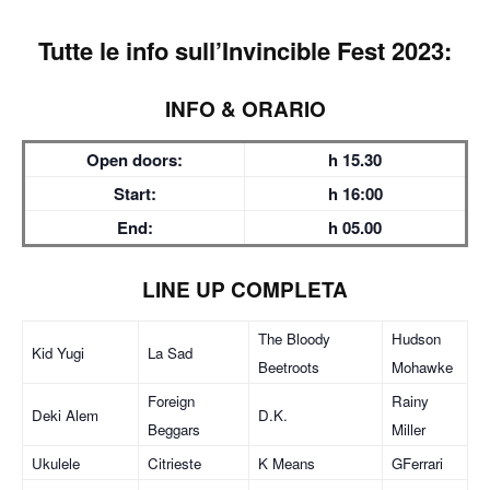
Tutte le info sull’
Invincible Fest 2023:
INFO & ORARIO
Open doors:
h 15.30
Start:
h 16:00
End:
h 05.00
LINE UP COMPLETA
The Bloody
Hudson
Kid Yugi
La Sad
Beetroots
Mohawke
Foreign
Rainy
Deki Alem
D.K.
Beggars
Miller
Ukulele
Citrieste
K Means
GFerrari