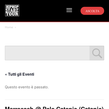
ASCOLTA
Home
« Tutti gli Eventi
Questo evento è passato.
Marracash @ Pala Catania (Catania)