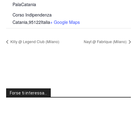
PalaCatania
Corso Indipendenza
Catania
,
95122
Italia
+ Google Maps
Killy @ Legend Club (Milano)
Nayt @ Fabrique (Milano)
Forse ti interessa…