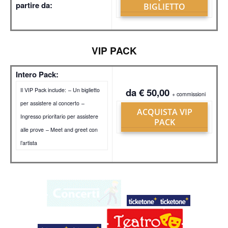
partire da:
BIGLIETTO
VIP PACK
Intero Pack:
da € 50,00
Il VIP Pack include:
– Un biglietto
+ commissioni
per assistere al concerto
–
ACQUISTA VIP
Ingresso prioritario per assistere
PACK
alle prove
– Meet and greet con
l’artista