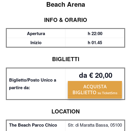
Beach Arena
INFO & ORARIO
Apertura
h 22:00
Inizio
h 01.45
BIGLIETTI
da € 20,00
Biglietto/Posto Unico a
ACQUISTA
partire da:
BIGLIETTO
su TicketSms
LOCATION
The Beach Parco Chico
Str. di Maratta Bassa, 05100