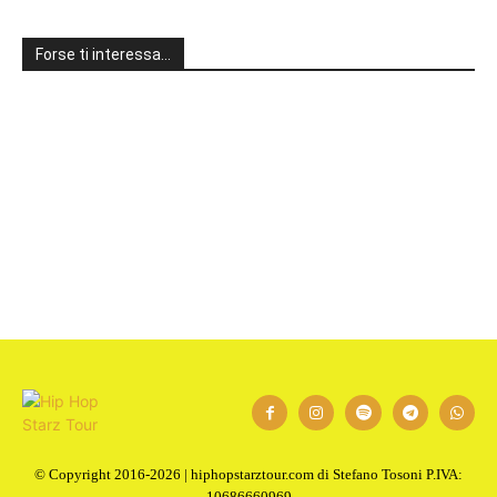
Forse ti interessa…
1
2
Next
© Copyright 2016-2026 | hiphopstarztour.com di Stefano Tosoni P.IVA:
10686660969