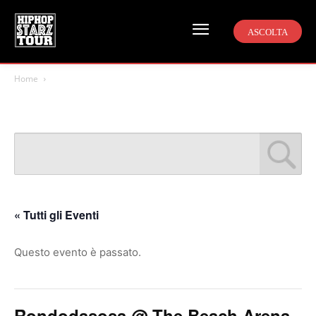
ASCOLTA
Home
« Tutti gli Eventi
Questo evento è passato.
Rondodasosa @ The Beach Arena