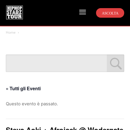
ASCOLTA
Home
« Tutti gli Eventi
Questo evento è passato.
Steva Aoki + Afrojack @ Wodergate