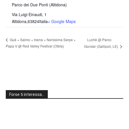
Parco dei Due Ponti (Altidona)
Via Luigi Einaudi, 1
Altidona
,
63824
Italia
+ Google Maps
Luchè @ Parco
Guè + Salmo + Irama + Nerissima Serpe +
Papa V @ Red Valley Festival (Olbia)
Gondar (Gallipoli, LE)
Forse ti interessa…