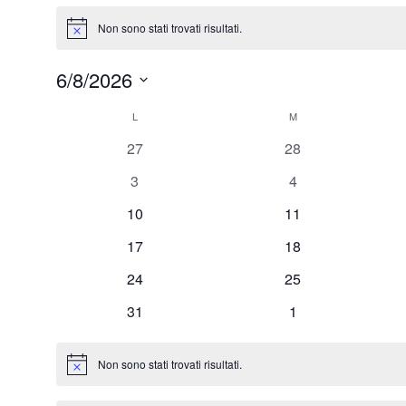
Eventi
Non sono stati trovati risultati.
Notice
6/8/2026
Seleziona
L
LUNEDÌ
M
MARTEDÌ
Calendario
la
0
0
27
28
data.
di
eventi
eventi
0
0
3
4
Eventi
eventi
eventi
0
0
10
11
eventi
eventi
0
0
17
18
eventi
eventi
0
0
24
25
eventi
eventi
0
0
31
1
eventi
eventi
Non sono stati trovati risultati.
Notice