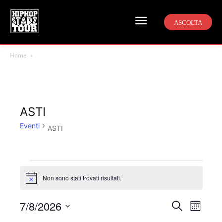
ASCOLTA
Home
ASTI
Eventi
ASTI
Eventi
Non sono stati trovati risultati.
Notice
7/8/2026
Even
Eventi
Cerca
Mese
Viste
Seleziona