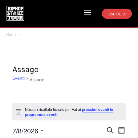
ASCOLTA
Home
Assago
Eventi
Assago
Eventi
Nessun risultato trovato per Vai ai
prossimi eventi in
Notice
programma eventi
.
7/8/2026
Even
Eventi
Cerca
Mese