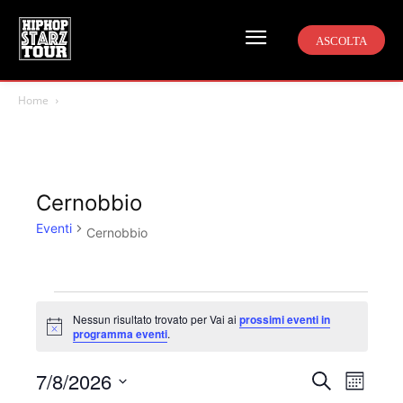
ASCOLTA
Home
Cernobbio
Eventi
Cernobbio
Eventi
Nessun risultato trovato per Vai ai
prossimi eventi in
Notice
programma eventi
.
7/8/2026
Even
Eventi
Cerca
Mese