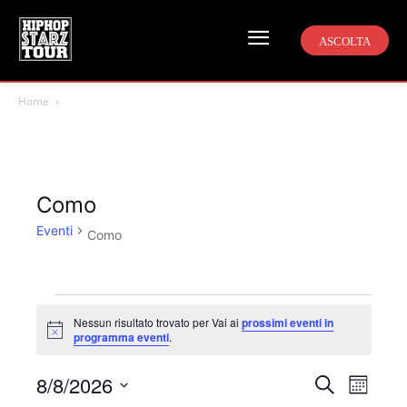
ASCOLTA
Home
Como
Eventi
Como
Eventi
Nessun risultato trovato per Vai ai
prossimi eventi in
Notice
programma eventi
.
8/8/2026
Even
Eventi
Cerca
Mese