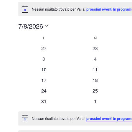
Eventi
Nessun risultato trovato per Vai ai
prossimi eventi in program
Notice
7/8/2026
Seleziona
L
LUNEDÌ
M
MARTEDÌ
Calendario
la
0
0
27
28
data.
di
eventi
eventi
0
0
3
4
Eventi
eventi
eventi
0
0
10
11
eventi
eventi
0
0
17
18
eventi
eventi
0
0
24
25
eventi
eventi
0
0
31
1
eventi
eventi
Nessun risultato trovato per Vai ai
prossimi eventi in program
Notice