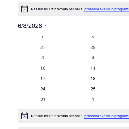
Eventi
Nessun risultato trovato per Vai ai
prossimi eventi in program
Notice
6/8/2026
Seleziona
L
LUNEDÌ
M
MARTEDÌ
Calendario
la
0
0
27
28
data.
di
eventi
eventi
0
0
3
4
Eventi
eventi
eventi
0
0
10
11
eventi
eventi
0
0
17
18
eventi
eventi
0
0
24
25
eventi
eventi
0
0
31
1
eventi
eventi
Nessun risultato trovato per Vai ai
prossimi eventi in program
Notice