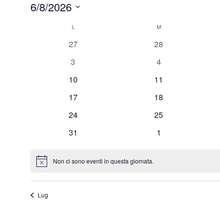
6/8/2026
Eventi
Seleziona
L
LUNEDÌ
M
MARTEDÌ
Calendario
la
0
0
27
28
data.
di
eventi
eventi
0
0
3
4
Eventi
eventi
eventi
0
0
10
11
eventi
eventi
0
0
17
18
eventi
eventi
0
0
24
25
eventi
eventi
0
0
31
1
eventi
eventi
Non ci sono eventi in questa giornata.
Notice
Lug