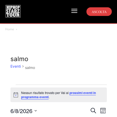
ASCOLTA
Home
salmo
Eventi
salmo
Eventi
Nessun risultato trovato per Vai ai
prossimi eventi in
Notice
programma eventi
.
6/8/2026
Even
Eventi
Cerca
Mese