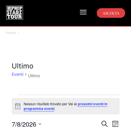
ASCOLTA
Home
Ultimo
Eventi
Ultimo
Eventi
Nessun risultato trovato per Vai ai
prossimi eventi in
Notice
programma eventi
.
7/8/2026
Even
Eventi
Cerca
Mese