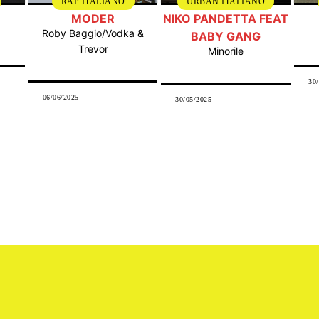
RAP ITALIANO
URBAN ITALIANO
MODER
NIKO PANDETTA FEAT
Roby Baggio/Vodka &
BABY GANG
Trevor
Minorile
30
06/06/2025
30/05/2025