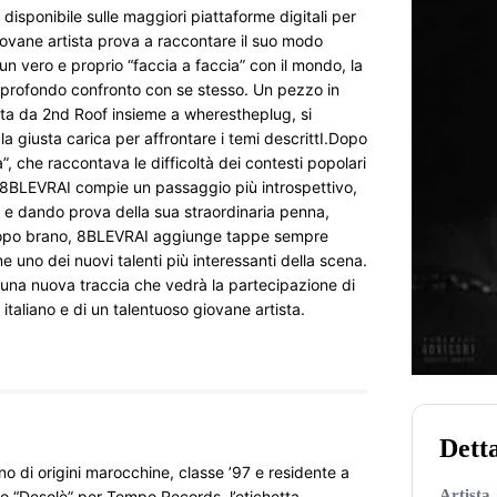
disponibile sulle maggiori piattaforme digitali per 
iovane artista prova a raccontare il suo modo 
un vero e proprio “faccia a faccia” con il mondo, la 
n profondo confronto con se stesso. Un pezzo in 
rata da 2nd Roof insieme a wherestheplug, si 
 giusta carica per affrontare i temi descrittI.Dopo 
, che raccontava le difficoltà dei contesti popolari 
e, 8BLEVRAI compie un passaggio più introspettivo, 
le e dando prova della sua straordinaria penna, 
dopo brano, 8BLEVRAI aggiunge tappe sempre 
uno dei nuovi talenti più interessanti della scena. 
 una nuova traccia che vedrà la partecipazione di 
p italiano e di un talentuoso giovane artista.
Dett
no di origini marocchine, classe ’97 e residente a 
Artista
o “Desolè” per Tempo Records, l’etichetta 