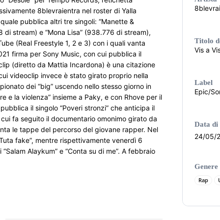
8blevra
sivamente 8blevraientra nel roster di Yalla 
uale pubblica altri tre singoli: “Manette & 
 di stream) e “Mona Lisa” (938.776 di stream), 
Titolo 
be (Real Freestyle 1, 2 e 3) con i quali vanta 
Vis a Vi
1 firma per Sony Music, con cui pubblica il 
clip (diretto da Mattia Incardona) è una citazione 
cui videoclip invece è stato girato proprio nella 
Label
ionato dei “big” uscendo nello stesso giorno in 
Epic/So
re e la violenza” insieme a Paky, e con Rhove per il 
bblica il singolo “Poveri stronzi” che anticipa il 
a cui fa seguito il documentario omonimo girato da 
Data di 
ta le tappe del percorso del giovane rapper. Nel 
24/05/
“Tuta fake”, mentre rispettivamente venerdì 6 
 “Salam Alaykum” e “Conta su di me”. A febbraio 
Genere
Rap