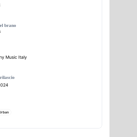
i
del brano
s
ny Music Italy
rilascio
2024
Urban