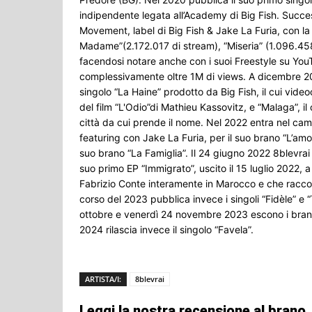
indipendente legata all’Academy di Big Fish. Succes
Movement, label di Big Fish & Jake La Furia, con la q
Madame”(2.172.017 di stream), “Miseria” (1.096.458
facendosi notare anche con i suoi Freestyle su YouTu
complessivamente oltre 1M di views. A dicembre 202
singolo “La Haine” prodotto da Big Fish, il cui video
del film “L'Odio”di Mathieu Kassovitz, e “Malaga”, il 
città da cui prende il nome. Nel 2022 entra nel camp
featuring con Jake La Furia, per il suo brano “L’amo
suo brano “La Famiglia”. Il 24 giugno 2022 8blevrai pu
suo primo EP “Immigrato”, uscito il 15 luglio 2022, 
Fabrizio Conte interamente in Marocco e che raccon
corso del 2023 pubblica invece i singoli “Fidèle” e 
ottobre e venerdì 24 novembre 2023 escono i brani
2024 rilascia invece il singolo “Favela”.
ARTISTA/I:
8blevrai
Leggi la nostra recensione al brano