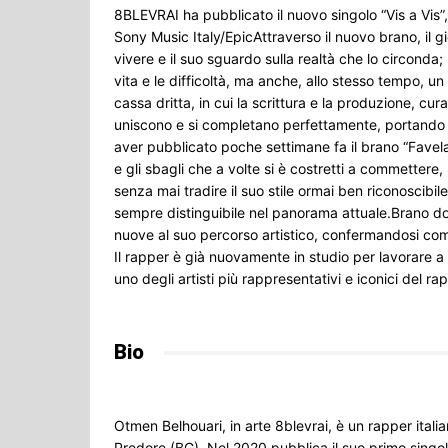
8BLEVRAI ha pubblicato il nuovo singolo “Vis a Vis”, 
Sony Music Italy/EpicAttraverso il nuovo brano, il g
vivere e il suo sguardo sulla realtà che lo circonda; 
vita e le difficoltà, ma anche, allo stesso tempo, u
cassa dritta, in cui la scrittura e la produzione, cu
uniscono e si completano perfettamente, portando la
aver pubblicato poche settimane fa il brano “Favela”
e gli sbagli che a volte si è costretti a commetter
senza mai tradire il suo stile ormai ben riconoscibi
sempre distinguibile nel panorama attuale.Brano 
nuove al suo percorso artistico, confermandosi come 
Il rapper è già nuovamente in studio per lavorare a
uno degli artisti più rappresentativi e iconici del ra
Bio
Otmen Belhouari, in arte 8blevrai, è un rapper italia
Predore (BG). Nel 2020 pubblica il suo primo singol